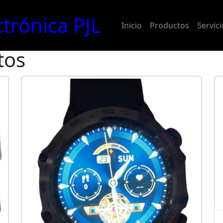
ctrónica PJL
Inicio
Productos
Servic
tos