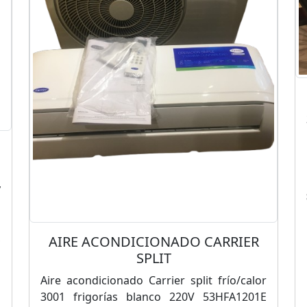
y
o
a
,
AIRE ACONDICIONADO CARRIER
n
SPLIT
Aire acondicionado Carrier split frío/calor
3001 frigorías blanco 220V 53HFA1201E