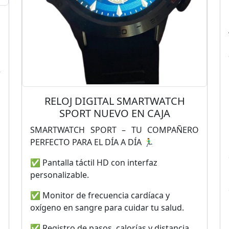
u
l
r
o
n
RELOJ DIGITAL SMARTWATCH
SPORT NUEVO EN CAJA
SMARTWATCH SPORT – TU COMPAÑERO
PERFECTO PARA EL DÍA A DÍA 🏃‍♂️
✅ Pantalla táctil HD con interfaz
personalizable.
✅ Monitor de frecuencia cardíaca y
oxígeno en sangre para cuidar tu salud.
✅ Registro de pasos, calorías y distancia